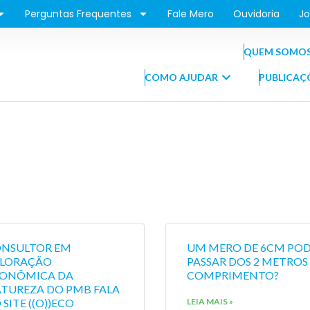
Perguntas Frequentes
Fale Mero
Ouvidoria
Jo
QUEM SOMO
COMO AJUDAR
PUBLICAÇ
NSULTOR EM
UM MERO DE 6CM PO
LORAÇÃO
PASSAR DOS 2 METROS
ONÔMICA DA
COMPRIMENTO?
TUREZA DO PMB FALA
 SITE ((O))ECO
LEIA MAIS »