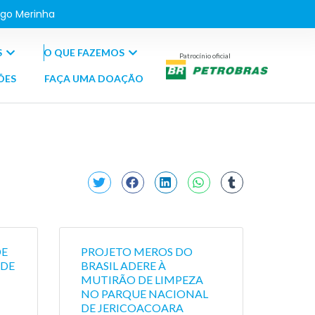
go Merinha
S
O QUE FAZEMOS
Patrocínio oficial
ÕES
FAÇA UMA DOAÇÃO
DE
PROJETO MEROS DO
 DE
BRASIL ADERE À
MUTIRÃO DE LIMPEZA
NO PARQUE NACIONAL
DE JERICOACOARA