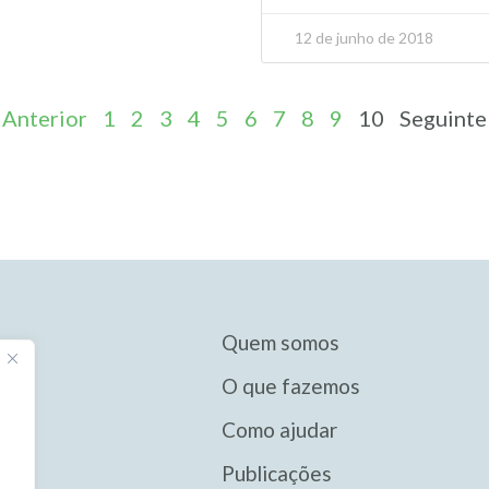
12 de junho de 2018
 Anterior
1
2
3
4
5
6
7
8
9
10
Seguinte
Quem somos
O que fazemos
Como ajudar
Publicações