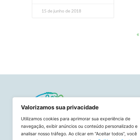
15 de junho de 2018
«
Valorizamos sua privacidade
Utilizamos cookies para aprimorar sua experiência de
O Meros do Brasil hoje está presente
navegação, exibir anúncios ou conteúdo personalizado e
em nove estados e 37 municípios
analisar nosso tráfego. Ao clicar em “Aceitar todos”, você
onde realiza ações de pesquisa