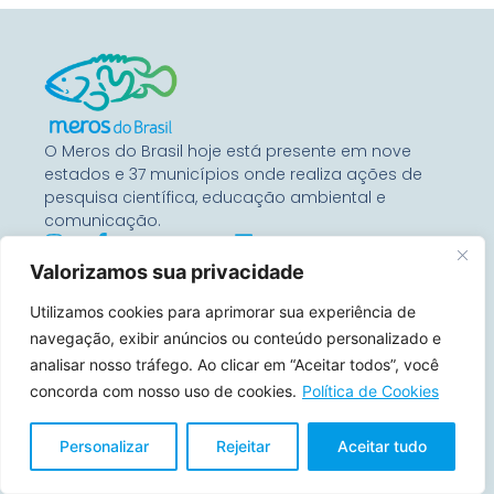
O Meros do Brasil hoje está presente em nove
estados e 37 municípios onde realiza ações de
pesquisa científica, educação ambiental e
comunicação.
Valorizamos sua privacidade
Entre Em Contato
Utilizamos cookies para aprimorar sua experiência de
Rua Benjamin Constant, 67
Conj 1104 – 80060-020
navegação, exibir anúncios ou conteúdo personalizado e
Curitiba, Paraná, Brasil
analisar nosso tráfego. Ao clicar em “Aceitar todos”, você
concorda com nosso uso de cookies.
Política de Cookies
contato@merosdobrasil.org
(21) 99644-7157
Personalizar
Rejeitar
Aceitar tudo