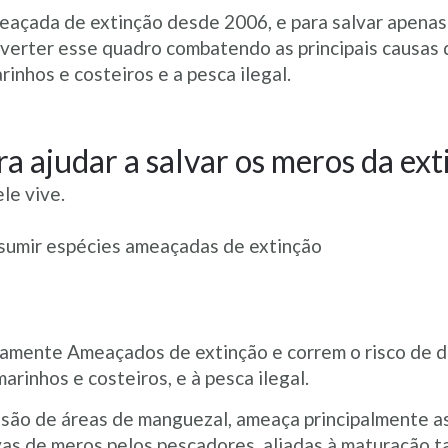
eaçada de extinção desde 2006, e para salvar apena
everter esse quadro combatendo as principais causas 
inhos e costeiros e a pesca ilegal.
a ajudar a salvar os meros da ex
le vive.
nsumir espécies ameaçadas de extinção
camente Ameaçados de extinção e correm o risco de d
arinhos e costeiros, e à pesca ilegal.
ssão de áreas de manguezal, ameaça principalmente as 
s de meros pelos pescadores, aliadas à maturação ta