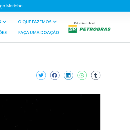
go Merinha
S
O QUE FAZEMOS
Patrocínio oficial
ÕES
FAÇA UMA DOAÇÃO