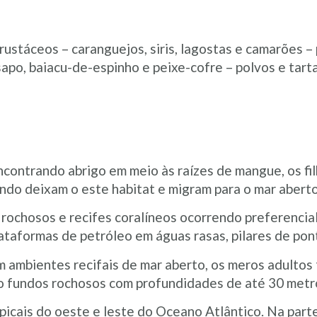
ustáceos – caranguejos, siris, lagostas e camarões 
-sapo, baiacu-de-espinho e peixe-cofre – polvos e tar
ncontrando abrigo em meio às raízes de mangue, os f
ando deixam o este habitat e migram para o mar aberto
 rochosos e recifes coralíneos ocorrendo preferencia
aformas de petróleo em águas rasas, pilares de pont
ambientes recifais de mar aberto, os meros adulto
do fundos rochosos com profundidades de até 30 metr
icais do oeste e leste do Oceano Atlântico. Na parte