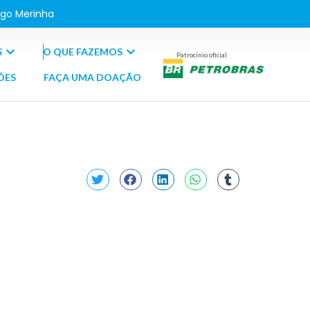
go Merinha
S
O QUE FAZEMOS
Patrocínio oficial
ÕES
FAÇA UMA DOAÇÃO