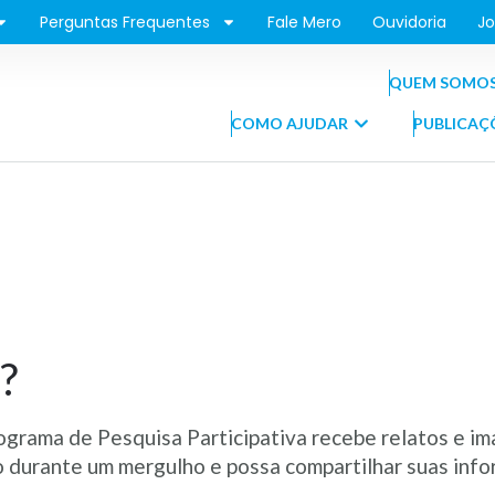
Perguntas Frequentes
Fale Mero
Ouvidoria
Jo
QUEM SOMO
COMO AJUDAR
PUBLICAÇ
?
ograma de Pesquisa Participativa recebe relatos e i
 durante um mergulho e possa compartilhar suas inf