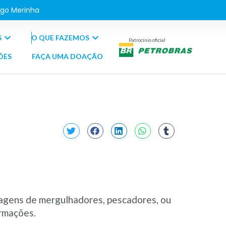
go Merinha
S
O QUE FAZEMOS
Patrocínio oficial
ÕES
FAÇA UMA DOAÇÃO
magens de mergulhadores, pescadores, ou
ormações.