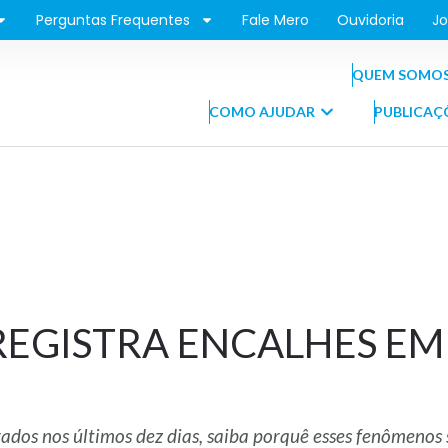
Perguntas Frequentes
Fale Mero
Ouvidoria
Jo
QUEM SOMO
COMO AJUDAR
PUBLICAÇ
EGISTRA ENCALHES EM
rados nos últimos dez dias, saiba porquê esses fenômeno