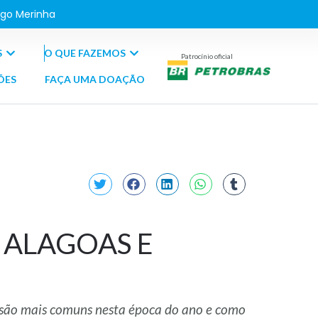
go Merinha
S
O QUE FAZEMOS
Patrocínio oficial
ÕES
FAÇA UMA DOAÇÃO
 ALAGOAS E
s são mais comuns nesta época do ano e como