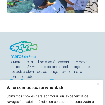
O Meros do Brasil hoje está presente em nove
estados e 37 municípios onde realiza ações de
pesquisa científica, educação ambiental e
comunicação.
Valorizamos sua privacidade
Entre Em Contato
Utilizamos cookies para aprimorar sua experiência de
Rua Benjamin Constant, 67
Conj 1104 – 80060-020
navegação, exibir anúncios ou conteúdo personalizado e