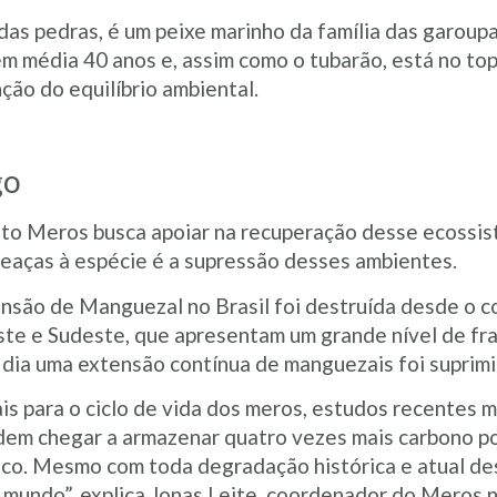
s pedras, é um peixe marinho da família das garoupas
m média 40 anos e, assim como o tubarão, está no top
ão do equilíbrio ambiental.
go
to Meros busca apoiar na recuperação desse ecossis
meaças à espécie é a supressão desses ambientes.
são de Manguezal no Brasil foi destruída desde o co
ste e Sudeste, que apresentam um grande nível de f
dia uma extensão contínua de manguezais foi suprimi
s para o ciclo de vida dos meros, estudos recentes 
dem chegar a armazenar quatro vezes mais carbono 
ico. Mesmo com toda degradação histórica e atual des
mundo”, explica Jonas Leite, coordenador do Meros n