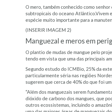
O mero, também conhecido como senhor da
subtropicais do oceano Atlântico.Vivem e
espécie muito importante para a manutenç
(INSERIR IMAGEM 2)
Manguezal e meros em peri
O plantio de mudas de mangue pelo proje
tendo em vista que uma das principais a
Segundo estudo do ICMBio, 25% da exten
particularmente séria nas regiões Norde
sugerem que cerca de 40% do que foi um 
“Além dos manguezais serem fundamentai
dióxido de carbono dos mangues, que po
outros ecossistemas, incluindo o amazôn
uma das maiores áreas de manguezais do 