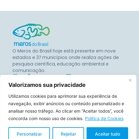
O Meros do Brasil hoje está presente em nove
estados e 37 municípios onde realiza ações de
pesquisa científica, educação ambiental e
comunicação.
Valorizamos sua privacidade
Entre Em Contato
Utilizamos cookies para aprimorar sua experiência de
Rua Benjamin Constant, 67
Conj 1104 – 80060-020
navegação, exibir anúncios ou conteúdo personalizado e
Curitiba, Paraná, Brasil
analisar nosso tráfego. Ao clicar em “Aceitar todos”, você
concorda com nosso uso de cookies.
Política de Cookies
contato@merosdobrasil.org
(21) 99644-7157
Personalizar
Rejeitar
Aceitar tudo