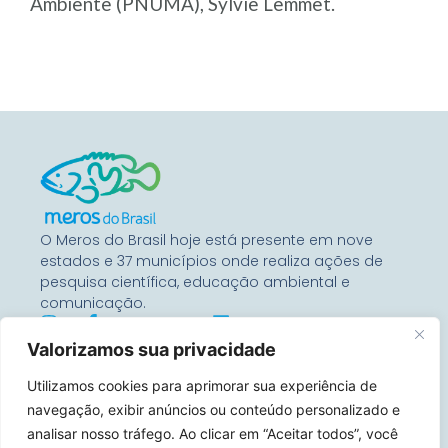
Ambiente (PNUMA), Sylvie Lemmet.
O Meros do Brasil hoje está presente em nove
estados e 37 municípios onde realiza ações de
pesquisa científica, educação ambiental e
comunicação.
Valorizamos sua privacidade
Entre Em Contato
Utilizamos cookies para aprimorar sua experiência de
Rua Benjamin Constant, 67
Conj 1104 – 80060-020
navegação, exibir anúncios ou conteúdo personalizado e
Curitiba, Paraná, Brasil
analisar nosso tráfego. Ao clicar em “Aceitar todos”, você