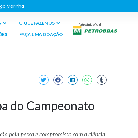
go Merinha
S
O QUE FAZEMOS
Patrocínio oficial
ÕES
FAÇA UMA DOAÇÃO
ipa do Campeonato
xão pela pesca e compromisso com a ciência