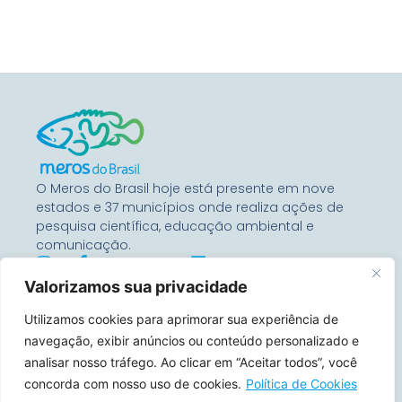
O Meros do Brasil hoje está presente em nove
estados e 37 municípios onde realiza ações de
pesquisa científica, educação ambiental e
comunicação.
Valorizamos sua privacidade
Entre Em Contato
Utilizamos cookies para aprimorar sua experiência de
Rua Benjamin Constant, 67
Conj 1104 – 80060-020
navegação, exibir anúncios ou conteúdo personalizado e
Curitiba, Paraná, Brasil
analisar nosso tráfego. Ao clicar em “Aceitar todos”, você
concorda com nosso uso de cookies.
Política de Cookies
contato@merosdobrasil.org