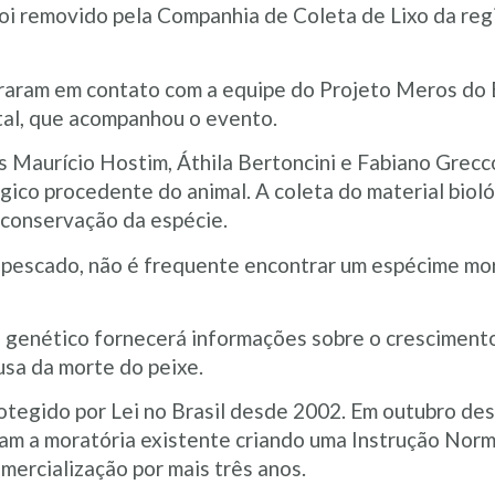
oi removido pela Companhia de Coleta de Lixo da regi
raram em contato com a equipe do Projeto Meros do B
al, que acompanhou o evento.
Maurício Hostim, Áthila Bertoncini e Fabiano Grecco 
gico procedente do animal. A coleta do material biol
 conservação da espécie.
é pescado, não é frequente encontrar um espécime mo
 e genético fornecerá informações sobre o cresciment
usa da morte do peixe.
otegido por Lei no Brasil desde 2002. Em outubro des
m a moratória existente criando uma Instrução Normat
mercialização por mais três anos.