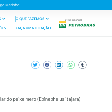
go Merinha
S
O QUE FAZEMOS
Patrocínio oficial
ÕES
FAÇA UMA DOAÇÃO
lar do peixe mero (Epinephelus itajara)