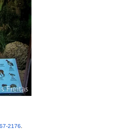
267-2176
.