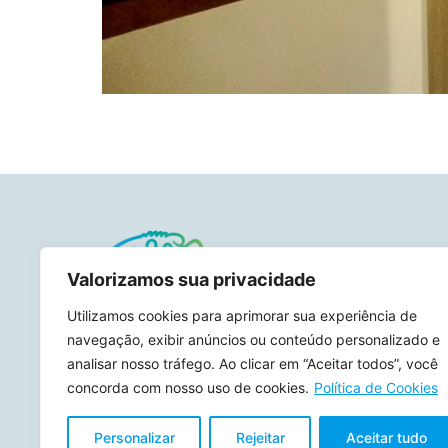
Valorizamos sua privacidade
Utilizamos cookies para aprimorar sua experiência de
O Meros do Brasil hoje está presente
navegação, exibir anúncios ou conteúdo personalizado e
em nove estados e 37 municípios
analisar nosso tráfego. Ao clicar em “Aceitar todos”, você
onde realiza ações de pesquisa
concorda com nosso uso de cookies.
Política de Cookies
científica, educação ambiental e
comunicação.
Personalizar
Rejeitar
Aceitar tudo