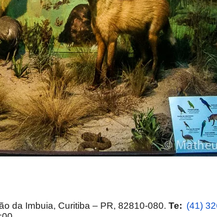
ão da Imbuia, Curitiba – PR, 82810-080.
Te:
(41) 3
7:00.