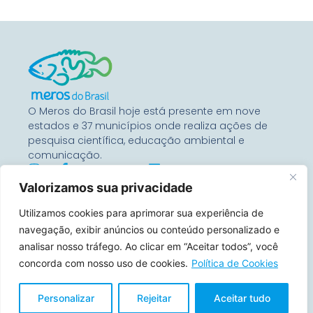
O Meros do Brasil hoje está presente em nove
estados e 37 municípios onde realiza ações de
pesquisa científica, educação ambiental e
comunicação.
Valorizamos sua privacidade
Entre Em Contato
Utilizamos cookies para aprimorar sua experiência de
Rua Benjamin Constant, 67
Conj 1104 – 80060-020
navegação, exibir anúncios ou conteúdo personalizado e
Curitiba, Paraná, Brasil
analisar nosso tráfego. Ao clicar em “Aceitar todos”, você
concorda com nosso uso de cookies.
Política de Cookies
contato@merosdobrasil.org
(21) 99644-7157
Personalizar
Rejeitar
Aceitar tudo