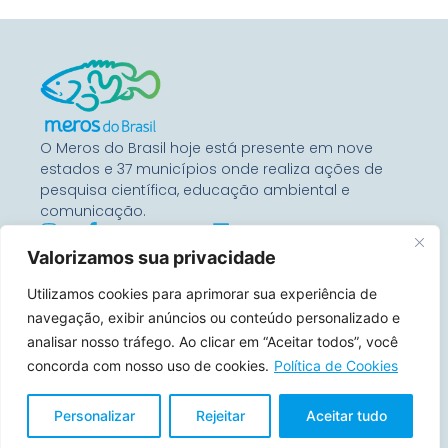
O Meros do Brasil hoje está presente em nove
estados e 37 municípios onde realiza ações de
pesquisa científica, educação ambiental e
comunicação.
Valorizamos sua privacidade
Entre Em Contato
Utilizamos cookies para aprimorar sua experiência de
Rua Benjamin Constant, 67
Conj 1104 – 80060-020
navegação, exibir anúncios ou conteúdo personalizado e
Curitiba, Paraná, Brasil
analisar nosso tráfego. Ao clicar em “Aceitar todos”, você
concorda com nosso uso de cookies.
Política de Cookies
contato@merosdobrasil.org
(21) 99644-7157
Personalizar
Rejeitar
Aceitar tudo