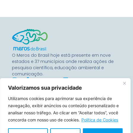
O Meros do Brasil hoje está presente em nove
estados e 37 municípios onde realiza ações de
pesquisa científica, educação ambiental e
comunicação.
Valorizamos sua privacidade
Entre Em Contato
Utilizamos cookies para aprimorar sua experiência de
Rua Benjamin Constant, 67
Conj 1104 – 80060-020
navegação, exibir anúncios ou conteúdo personalizado e
Curitiba, Paraná, Brasil
analisar nosso tráfego. Ao clicar em “Aceitar todos”, você
concorda com nosso uso de cookies.
Política de Cookies
contato@merosdobrasil.org
(21) 99644-7157