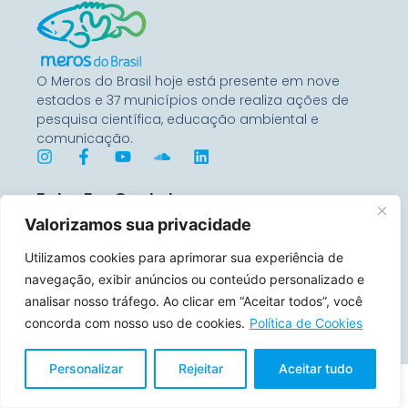
O Meros do Brasil hoje está presente em nove
estados e 37 municípios onde realiza ações de
pesquisa científica, educação ambiental e
comunicação.
Entre Em Contato
Rua Benjamin Constant, 67
Valorizamos sua privacidade
Conj 1104 – 80060-020
Curitiba, Paraná, Brasil
Utilizamos cookies para aprimorar sua experiência de
navegação, exibir anúncios ou conteúdo personalizado e
contato@merosdobrasil.org
analisar nosso tráfego. Ao clicar em “Aceitar todos”, você
(21) 99644-7157
concorda com nosso uso de cookies.
Política de Cookies
Personalizar
Rejeitar
Aceitar tudo