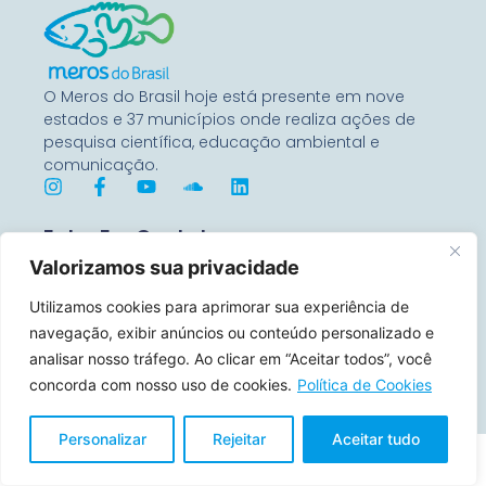
O Meros do Brasil hoje está presente em nove
estados e 37 municípios onde realiza ações de
pesquisa científica, educação ambiental e
comunicação.
Entre Em Contato
Rua Benjamin Constant, 67
Valorizamos sua privacidade
Conj 1104 – 80060-020
Curitiba, Paraná, Brasil
Utilizamos cookies para aprimorar sua experiência de
navegação, exibir anúncios ou conteúdo personalizado e
contato@merosdobrasil.org
analisar nosso tráfego. Ao clicar em “Aceitar todos”, você
(21) 99644-7157
concorda com nosso uso de cookies.
Política de Cookies
Personalizar
Rejeitar
Aceitar tudo