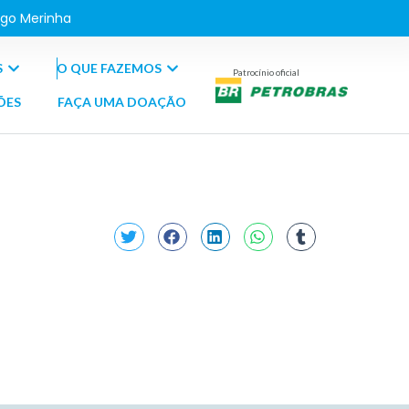
go Merinha
S
O QUE FAZEMOS
Patrocínio oficial
ÕES
FAÇA UMA DOAÇÃO